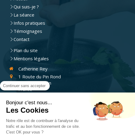
Qui suis-je ?
La séance
Infos pratiques
Témoignages
Contact
Plan du site
Mentions légales
Catherine Rey
1 Route du Pin Rond
38200
Estrablin
Continuer sans accepter
France
Afficher le téléphone
Bonjour c'est nous...
Les Cookies
Prendre rendez-vous
Notre rôle est de contribuer à l'analyse du
trafic et au bon fonctionnement de ce site.
C'est OK pour vous ?