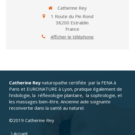
Catherine Rey
1 Route du Pin Rond
38200
Estrablin
France
Afficher le téléphone
Catherine Rey
naturopathe certifiée par la FENA à
Paris et EURONATURE à Lyon, pratique également de
l'iridologie, la réflexologie plantaire, la sophrologie, et
les massages bien-être. Ancienne aide soignante
reconvertie dans la santé au naturel.
©2019 Catherine Rey
Accueil