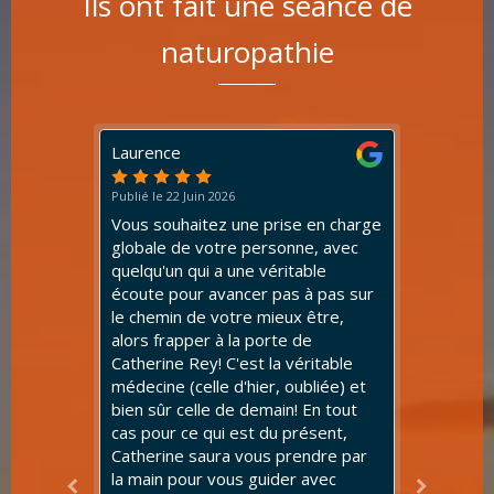
Ils ont fait une séance de
naturopathie
Laurence
Béatri
Publié le 22 Juin 2026
Publié le
Vous souhaitez une prise en charge
J'ai be
un an
globale de votre personne, avec
explica
quelqu'un qui a une véritable
sujet d
pter
écoute pour avancer pas à pas sur
faciles
le chemin de votre mieux être,
possib
alors frapper à la porte de
Catheri
gie. C
Catherine Rey! C'est la véritable
et surt
médecine (celle d'hier, oubliée) et
pour c
i, en
bien sûr celle de demain! En tout
blocag
de
cas pour ce qui est du présent,
partag
lation
Catherine saura vous prendre par
grande
la main pour vous guider avec