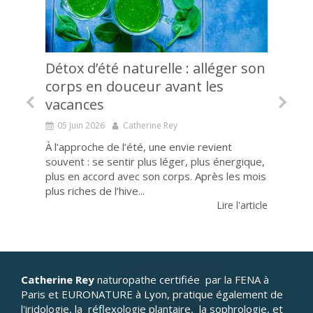
Détox d’été naturelle : alléger son
Je 
tre
corps en douceur avant les
10 
vacances
rep
»
05 Juin 2026
Catherine Rey
03
s
À l’approche de l’été, une envie revient
d'eau
souvent : se sentir plus léger, plus énergique,
Lorsq
re de
plus en accord avec son corps. Après les mois
souve
plus riches de l’hive...
nomb
article
Lire l'article
inver
Catherine Rey
naturopathe certifiée par la FENA à
Paris et EURONATURE à Lyon, pratique également de
l'iridologie, la réflexologie plantaire, la sophrologie, et