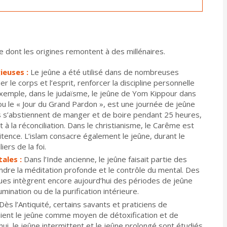
e dont les origines remontent à des millénaires.
ieuses :
Le jeûne a été utilisé dans de nombreuses
er le corps et l’esprit, renforcer la discipline personnelle
exemple, dans le judaïsme, le jeûne de Yom Kippour dans
 ou le « Jour du Grand Pardon », est une journée de jeûne
es s’abstiennent de manger et de boire pendant 25 heures,
 à la réconciliation. Dans le christianisme, le Carême est
tence. L’islam consacre également le jeûne, durant le
ers de la foi.
ales :
Dans l’Inde ancienne, le jeûne faisait partie des
indre la méditation profonde et le contrôle du mental. Des
ues intègrent encore aujourd’hui des périodes de jeûne
umination ou de la purification intérieure.
Dès l’Antiquité, certains savants et praticiens de
saient le jeûne comme moyen de détoxification et de
ui, le jeûne intermittent et le jeûne prolongé sont étudiés