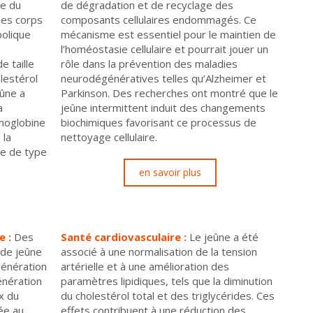
me du
de dégradation et de recyclage des
des corps
composants cellulaires endommagés. Ce
bolique
mécanisme est essentiel pour le maintien de
l’homéostasie cellulaire et pourrait jouer un
e taille
rôle dans la prévention des maladies
lestérol
neurodégénératives telles qu’Alzheimer et
eûne a
Parkinson. Des recherches ont montré que le
a
jeûne intermittent induit des changements
émoglobine
biochimiques favorisant ce processus de
 la
nettoyage cellulaire.
te de type
en savoir plus
e :
Des
Santé cardiovasculaire :
Le jeûne a été
 de jeûne
associé à une normalisation de la tension
génération
artérielle et à une amélioration des
énération
paramètres lipidiques, tels que la diminution
x du
du cholestérol total et des triglycérides. Ces
ée au
effets contribuent à une réduction des