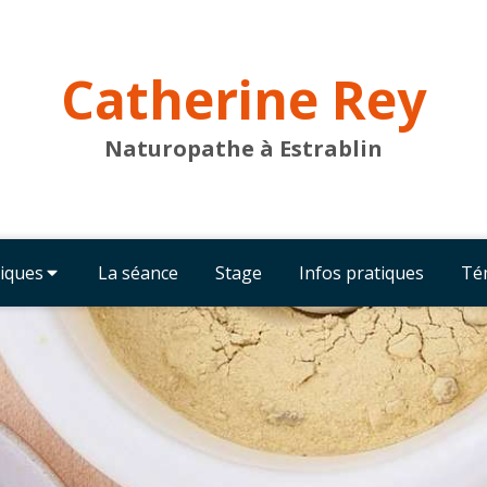
Catherine Rey
Naturopathe à Estrablin
iques
La séance
Stage
Infos pratiques
Té