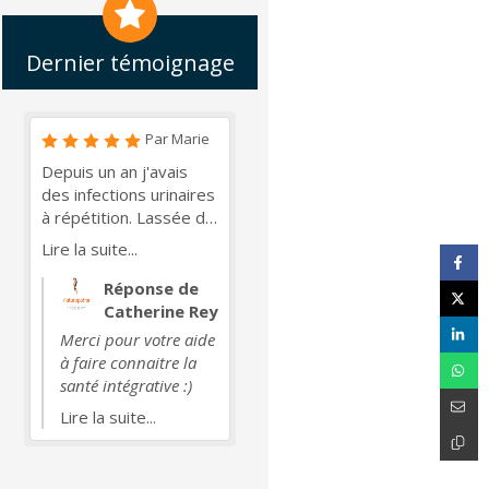
Dernier témoignage
Par Marie
Depuis un an j'avais
des infections urinaires
à répétition. Lassée de
prendre des
Lire la suite...
antibiotiques je suis
allée consulter
Réponse de
Catherine Rey pour
Catherine Rey
connaître les solutions
Merci pour votre aide
alternatives
à faire connaitre la
éventuelles. Après un
santé intégrative :)
échange sur mes
Lire la suite...
habitudes de vie,
alimentation, sport,
sommeil, etc, après un